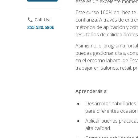
este es un excelente moment
Este curso 100% en línea te e
confianza. A través de entren
phone
Call Us:
métodos de aplicación y cómo
855.520.6806
resultados de calidad profes
Asimismo, el programa fortal
puedas gestionar citas, comu
en el entorno laboral de Est
trabajar en salones, retail,
Aprenderás a:
Desarrollar habilidades 
para diferentes ocasion
Aplicar buenas prácticas
alta calidad.