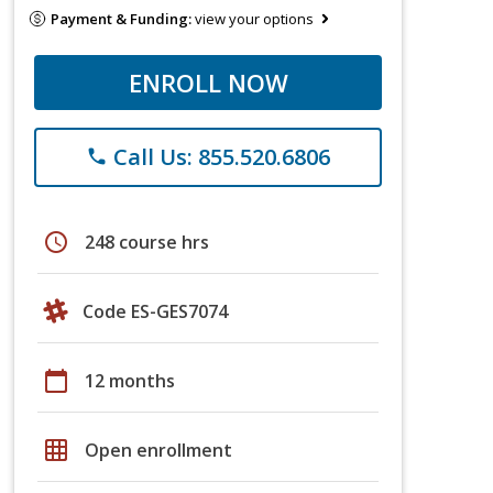
Payment & Funding:
view your options
ENROLL NOW
Call Us: 855.520.6806
phone
schedule
248 course hrs
Code ES-GES7074
calendar_today
12 months
grid_on
Open enrollment