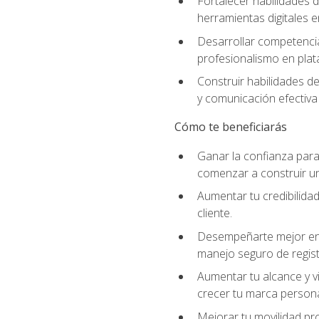
Fortalecer habilidades d
herramientas digitales e
Desarrollar competencia
profesionalismo en plata
Construir habilidades d
y comunicación efectiva 
Cómo te beneficiarás
Ganar la confianza para 
comenzar a construir una
Aumentar tu credibilidad
cliente.
Desempeñarte mejor en a
manejo seguro de regist
Aumentar tu alcance y vi
crecer tu marca persona
Mejorar tu movilidad pr