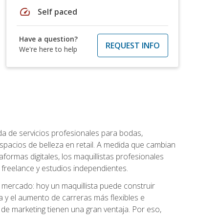
speed
Self paced
Have a question?
REQUEST INFO
We're here to help
da de servicios profesionales para bodas,
espacios de belleza en retail. A medida que cambian
aformas digitales, los maquillistas profesionales
reelance y estudios independientes.
l mercado: hoy un maquillista puede construir
ia y el aumento de carreras más flexibles e
 de marketing tienen una gran ventaja. Por eso,