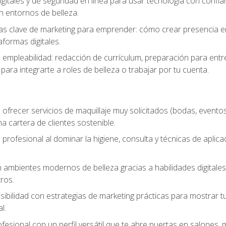
igitales y de seguridad en línea para usar tecnología con confia
n entornos de belleza.
s clave de marketing para emprender: cómo crear presencia en 
formas digitales.
e empleabilidad: redacción de currículum, preparación para entr
para integrarte a roles de belleza o trabajar por tu cuenta.
ofrecer servicios de maquillaje muy solicitados (bodas, eventos,
 cartera de clientes sostenible.
 profesional al dominar la higiene, consulta y técnicas de aplica
mbientes modernos de belleza gracias a habilidades digitales q
ros.
sibilidad con estrategias de marketing prácticas para mostrar tu 
l.
ofesional con un perfil versátil que te abre puertas en salones