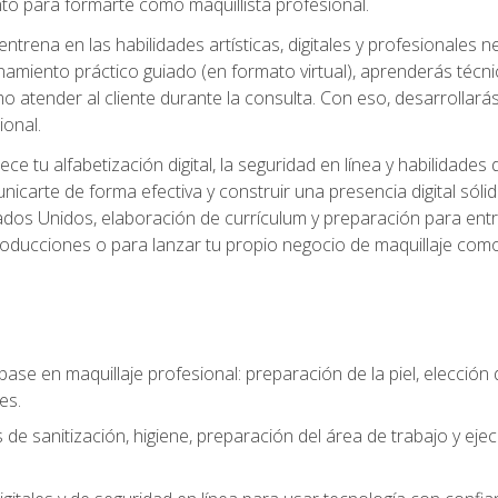
o para formarte como maquillista profesional.
ntrena en las habilidades artísticas, digitales y profesionales 
amiento práctico guiado (en formato virtual), aprenderás técnica
 atender al cliente durante la consulta. Con eso, desarrollará
ional.
ece tu alfabetización digital, la seguridad en línea y habilida
nicarte de forma efectiva y construir una presencia digital sóli
ados Unidos, elaboración de currículum y preparación para entre
 producciones o para lanzar tu propio negocio de maquillaje como
base en maquillaje profesional: preparación de la piel, elecció
es.
 de sanitización, higiene, preparación del área de trabajo y eje