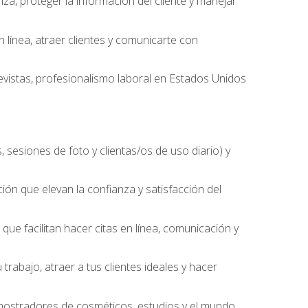
nza, proteger la información del cliente y manejar
línea, atraer clientes y comunicarte con
evistas, profesionalismo laboral en Estados Unidos
 sesiones de foto y clientas/os de uso diario) y
ción que elevan la confianza y satisfacción del
ue facilitan hacer citas en línea, comunicación y
trabajo, atraer a tus clientes ideales y hacer
, mostradores de cosméticos, estudios y el mundo