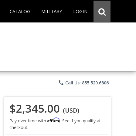
CATALOG
MILITARY
LOGIN
phone
Call Us: 855.520.6806
$2,345.00
(USD)
Affirm
Pay over time with
. See if you qualify at
checkout.